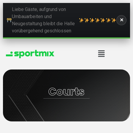
Liebe Gäste, aufgrund von
Umbauarbeiten und
✕
Neugestaltung bleibt die Halle
vorübergehend geschlossen
Courts